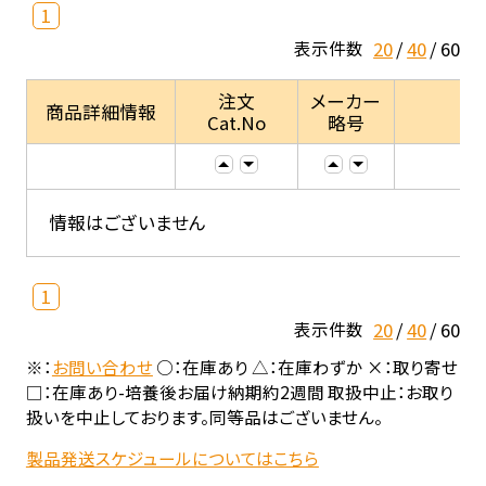
1
20
40
60
表示件数
注文
メーカー
商品詳細情報
Cat.No
略号
情報はございません
1
20
40
60
表示件数
※：
お問い合わせ
○：在庫あり △：在庫わずか ×：取り寄せ
□：在庫あり-培養後お届け納期約2週間 取扱中止：お取り
扱いを中止しております。同等品はございません。
製品発送スケジュールについてはこちら