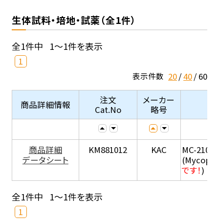
生体試料・培地・試薬（全1件）
全1件中
1～1件を表示
1
20
40
60
表示件数
注文
メーカー
商品詳細情報
Cat.No
略号
商品詳細
KM881012
KAC
MC-210
データシート
(Mycopla
です！
)
全1件中
1～1件を表示
1