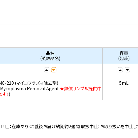
品名
容量
(英語品名)
(包装)
MC-210 (マイコプラズマ除去剤)
5mL
(Mycoplasma Removal Agent
★無償サンプル提供中
です！
)
寄せ □：在庫あり-培養後お届け納期約2週間 取扱中止：お取り扱いを中止し