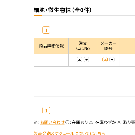
細胞・微生物株（全0件）
1
注文
メーカー
商品詳細情報
Cat.No
略号
1
※：
お問い合わせ
○：在庫あり △：在庫わずか ×：取り
製品発送スケジュールについてはこちら