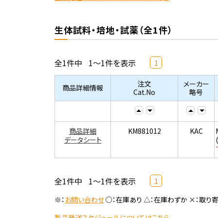
生体試料・培地・試薬（全1件）
全1件中
1～1件を表示
1
注文
メーカー
商品詳細情報
Cat.No
略号
商品詳細
KM881012
KAC
データシート
全1件中
1～1件を表示
1
※：
お問い合わせ
○：在庫あり △：在庫わずか ×：取り
製品発送スケジュールについてはこちら