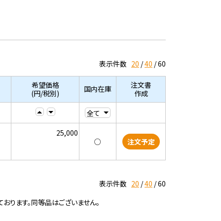
表示件数
20
40
60
希望価格
注文書
国内在庫
(円/税別)
作成
25,000
○
注文予定
表示件数
20
40
60
ております。同等品はございません。