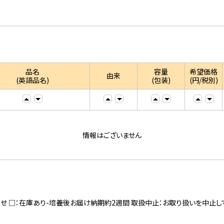
品名
容量
希望価格
由来
(英語品名)
(包装)
(円/税別)
情報はございません
寄せ □：在庫あり-培養後お届け納期約2週間 取扱中止：お取り扱いを中止し