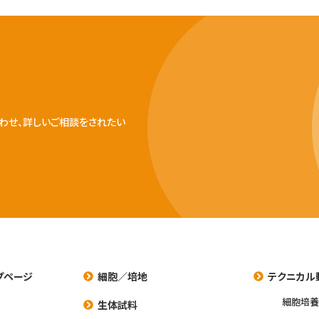
わせ、詳しいご相談をされたい
プページ
細胞／培地
テクニカル
細胞培
生体試料