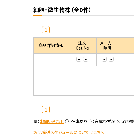
細胞・微生物株（全0件）
1
注文
メーカー
商品詳細情報
Cat.No
略号
1
※：
お問い合わせ
○：在庫あり △：在庫わずか ×：取り
製品発送スケジュールについてはこちら