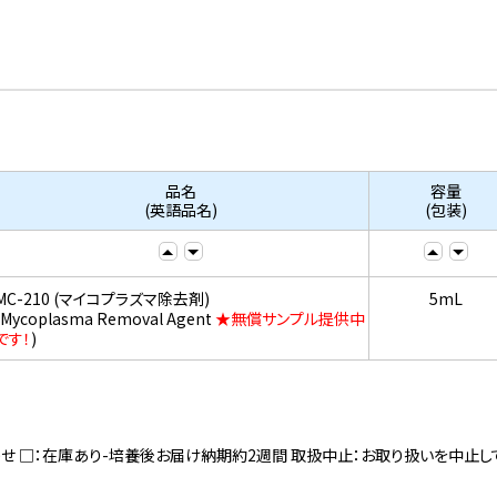
品名
容量
(英語品名)
(包装)
MC-210 (マイコプラズマ除去剤)
5mL
(Mycoplasma Removal Agent
★無償サンプル提供中
です！
)
寄せ □：在庫あり-培養後お届け納期約2週間 取扱中止：お取り扱いを中止し