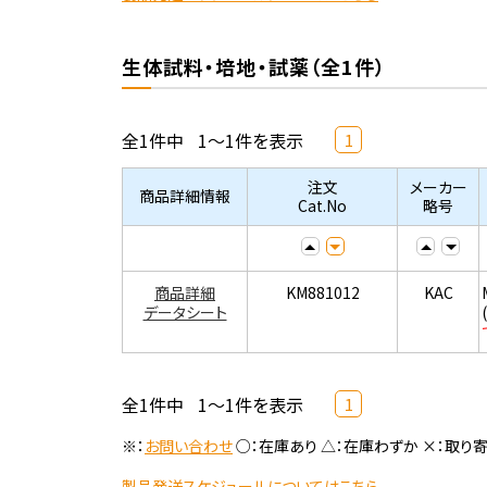
生体試料・培地・試薬（全1件）
全1件中
1～1件を表示
1
注文
メーカー
商品詳細情報
Cat.No
略号
商品詳細
KM881012
KAC
データシート
全1件中
1～1件を表示
1
※：
お問い合わせ
○：在庫あり △：在庫わずか ×：取り
製品発送スケジュールについてはこちら