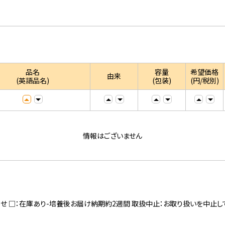
品名
容量
希望価格
由来
(英語品名)
(包装)
(円/税別)
情報はございません
寄せ □：在庫あり-培養後お届け納期約2週間 取扱中止：お取り扱いを中止し