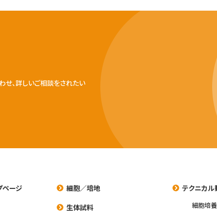
わせ、詳しいご相談をされたい
プページ
細胞／培地
テクニカル
細胞培
生体試料