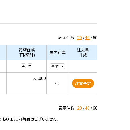
表示件数
20
40
60
希望価格
注文書
国内在庫
(円/税別)
作成
25,000
○
注文予定
表示件数
20
40
60
ております。同等品はございません。