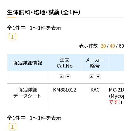
生体試料・培地・試薬（全1件）
全1件中
1～1件を表示
1
20
40
60
表示件数
注文
メーカー
商品詳細情報
Cat.No
略号
商品詳細
KM881012
KAC
MC-210
データシート
(Mycopla
です！
)
全1件中
1～1件を表示
1