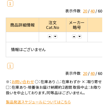
1
20
40
60
表示件数
注文
メーカー
商品詳細情報
Cat.No
略号
情報はございません
1
20
40
60
表示件数
※：
お問い合わせ
○：在庫あり △：在庫わずか ×：取り寄せ
□：在庫あり-培養後お届け納期約2週間 取扱中止：お取り
扱いを中止しております。同等品はございません。
製品発送スケジュールについてはこちら