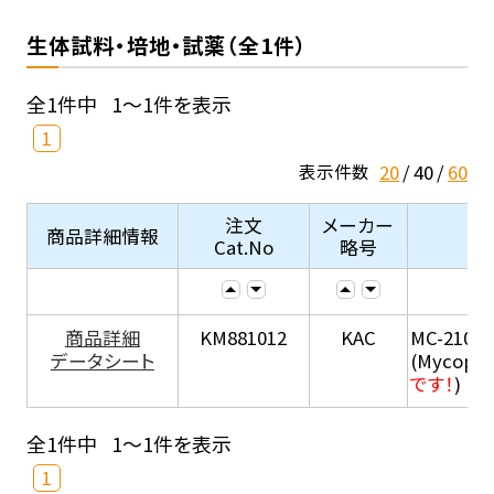
生体試料・培地・試薬（全1件）
全1件中
1～1件を表示
1
20
40
60
表示件数
注文
メーカー
商品詳細情報
Cat.No
略号
商品詳細
KM881012
KAC
MC-210
データシート
(Mycopla
です！
)
全1件中
1～1件を表示
1