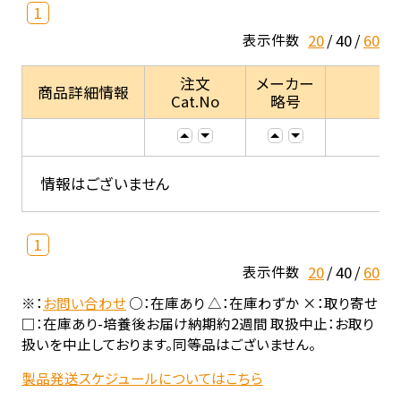
1
20
40
60
表示件数
注文
メーカー
商品詳細情報
Cat.No
略号
情報はございません
1
20
40
60
表示件数
※：
お問い合わせ
○：在庫あり △：在庫わずか ×：取り寄せ
□：在庫あり-培養後お届け納期約2週間 取扱中止：お取り
扱いを中止しております。同等品はございません。
製品発送スケジュールについてはこちら