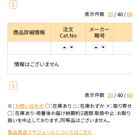
1
20
40
60
表示件数
注文
メーカー
商品詳細情報
Cat.No
略号
情報はございません
1
20
40
60
表示件数
※：
お問い合わせ
○：在庫あり △：在庫わずか ×：取り寄せ
□：在庫あり-培養後お届け納期約2週間 取扱中止：お取り
扱いを中止しております。同等品はございません。
製品発送スケジュールについてはこちら