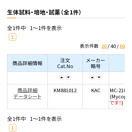
生体試料・培地・試薬（全1件）
全1件中
1～1件を表示
1
20
40
60
表示件数
注文
メーカー
商品詳細情報
Cat.No
略号
商品詳細
KM881012
KAC
MC-210
データシート
(Mycopla
です！
)
全1件中
1～1件を表示
1