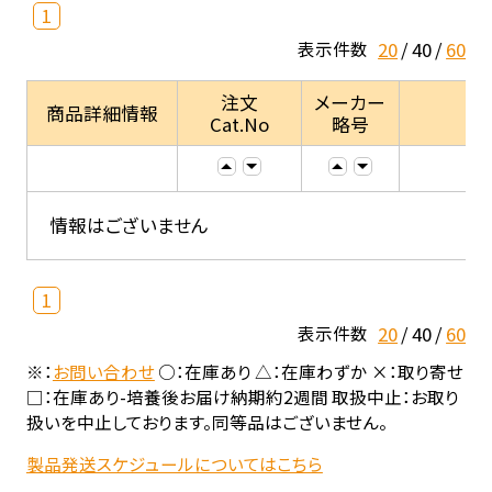
1
20
40
60
表示件数
注文
メーカー
商品詳細情報
Cat.No
略号
情報はございません
1
20
40
60
表示件数
※：
お問い合わせ
○：在庫あり △：在庫わずか ×：取り寄せ
□：在庫あり-培養後お届け納期約2週間 取扱中止：お取り
扱いを中止しております。同等品はございません。
製品発送スケジュールについてはこちら