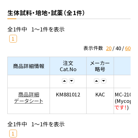
生体試料・培地・試薬（全1件）
全1件中
1～1件を表示
1
20
40
60
表示件数
注文
メーカー
商品詳細情報
Cat.No
略号
商品詳細
KM881012
KAC
MC-210
データシート
(Mycopla
です！
)
全1件中
1～1件を表示
1