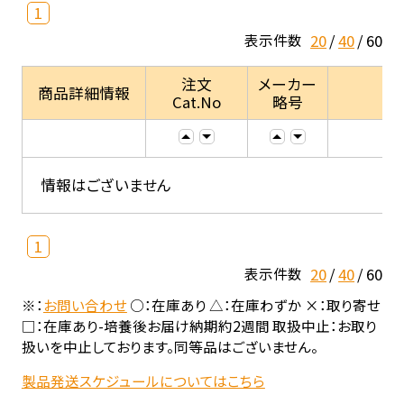
1
20
40
60
表示件数
注文
メーカー
商品詳細情報
Cat.No
略号
情報はございません
1
20
40
60
表示件数
※：
お問い合わせ
○：在庫あり △：在庫わずか ×：取り寄せ
□：在庫あり-培養後お届け納期約2週間 取扱中止：お取り
扱いを中止しております。同等品はございません。
製品発送スケジュールについてはこちら