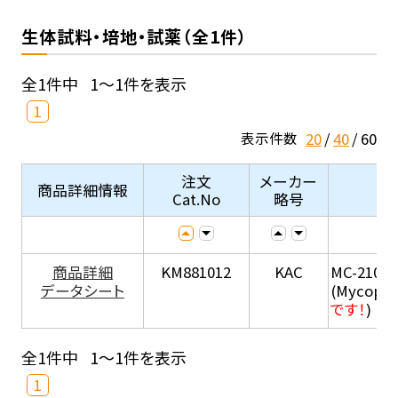
生体試料・培地・試薬（全1件）
全1件中
1～1件を表示
1
20
40
60
表示件数
注文
メーカー
商品詳細情報
Cat.No
略号
商品詳細
KM881012
KAC
MC-210
データシート
(Mycopla
です！
)
全1件中
1～1件を表示
1