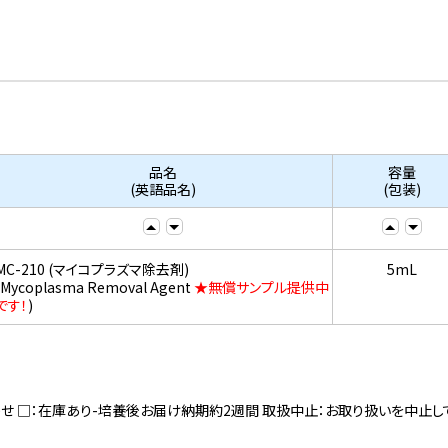
品名
容量
(英語品名)
(包装)
MC-210 (マイコプラズマ除去剤)
5mL
(Mycoplasma Removal Agent
★無償サンプル提供中
です！
)
寄せ □：在庫あり-培養後お届け納期約2週間 取扱中止：お取り扱いを中止し