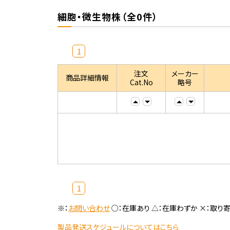
細胞・微生物株（全0件）
1
注文
メーカー
商品詳細情報
Cat.No
略号
1
※：
お問い合わせ
○：在庫あり △：在庫わずか ×：取り
製品発送スケジュールについてはこちら