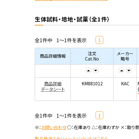
生体試料・培地・試薬（全1件）
全1件中
1～1件を表示
1
注文
メーカー
商品詳細情報
Cat.No
略号
商品詳細
KM881012
KAC
データシート
全1件中
1～1件を表示
1
※：
お問い合わせ
○：在庫あり △：在庫わずか ×：取り
製品発送スケジュールについてはこちら