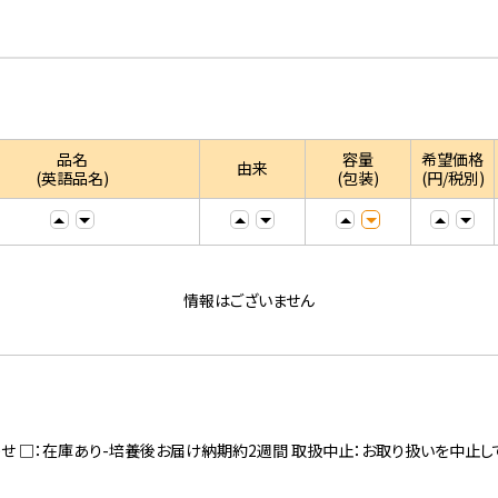
品名
容量
希望価格
由来
(英語品名)
(包装)
(円/税別)
情報はございません
寄せ □：在庫あり-培養後お届け納期約2週間 取扱中止：お取り扱いを中止し