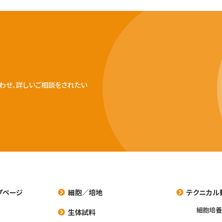
わせ、詳しいご相談をされたい
プページ
細胞／培地
テクニカル
細胞培
生体試料