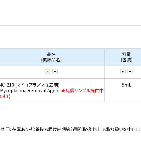
品名
容量
(英語品名)
(包装)
MC-210 (マイコプラズマ除去剤)
5mL
(Mycoplasma Removal Agent
★無償サンプル提供中
です！
)
寄せ □：在庫あり-培養後お届け納期約2週間 取扱中止：お取り扱いを中止し