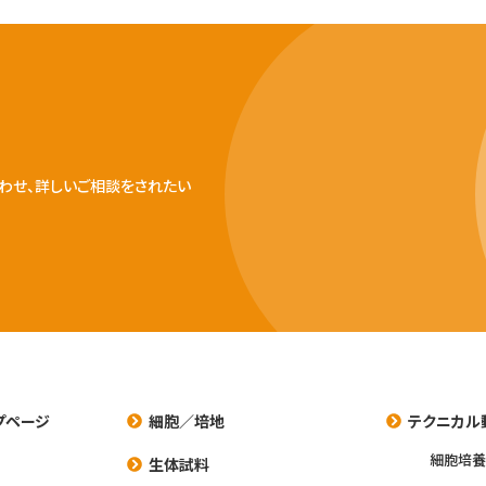
わせ、詳しいご相談をされたい
プページ
細胞／培地
テクニカル
細胞培
生体試料