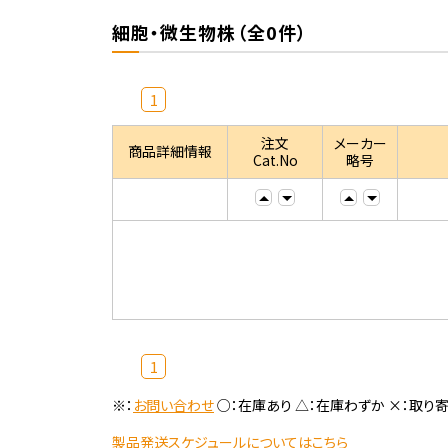
細胞・微生物株（全0件）
1
注文
メーカー
商品詳細情報
Cat.No
略号
1
※：
お問い合わせ
○：在庫あり △：在庫わずか ×：取り
製品発送スケジュールについてはこちら