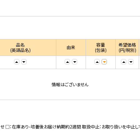
品名
容量
希望価格
由来
(英語品名)
(包装)
(円/税別)
情報はございません
寄せ □：在庫あり-培養後お届け納期約2週間 取扱中止：お取り扱いを中止し