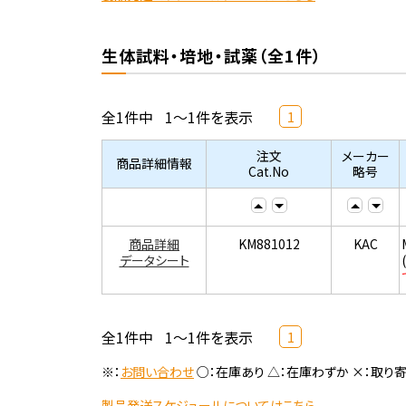
生体試料・培地・試薬（全1件）
全1件中
1～1件を表示
1
注文
メーカー
商品詳細情報
Cat.No
略号
商品詳細
KM881012
KAC
データシート
全1件中
1～1件を表示
1
※：
お問い合わせ
○：在庫あり △：在庫わずか ×：取り
製品発送スケジュールについてはこちら