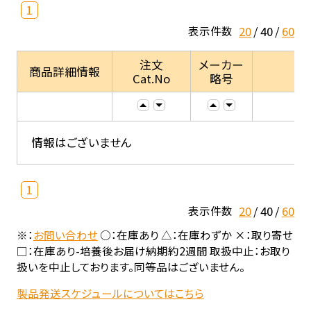
1
20
40
60
表示件数
注文
メーカー
商品詳細情報
Cat.No
略号
情報はございません
1
20
40
60
表示件数
※：
お問い合わせ
○：在庫あり △：在庫わずか ×：取り寄せ
□：在庫あり-培養後お届け納期約2週間 取扱中止：お取り
扱いを中止しております。同等品はございません。
製品発送スケジュールについてはこちら