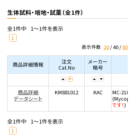
生体試料・培地・試薬（全1件）
全1件中
1～1件を表示
1
20
40
60
表示件数
注文
メーカー
商品詳細情報
Cat.No
略号
商品詳細
KM881012
KAC
MC-210
データシート
(Mycopla
です！
)
全1件中
1～1件を表示
1