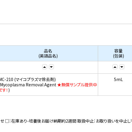
品名
容量
(英語品名)
(包装)
MC-210 (マイコプラズマ除去剤)
5mL
(Mycoplasma Removal Agent
★無償サンプル提供中
です！
)
寄せ □：在庫あり-培養後お届け納期約2週間 取扱中止：お取り扱いを中止し