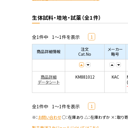
生体試料・培地・試薬（全1件）
全1件中
1～1件を表示
1
注文
メーカー
商品詳細情報
Cat.No
略号
商品詳細
KM881012
KAC
データシート
全1件中
1～1件を表示
1
※：
お問い合わせ
○：在庫あり △：在庫わずか ×：取り
製品発送スケジュールについてはこちら