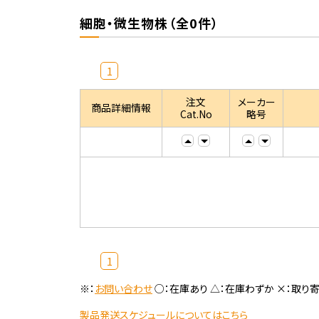
細胞・微生物株（全0件）
1
注文
メーカー
商品詳細情報
Cat.No
略号
1
※：
お問い合わせ
○：在庫あり △：在庫わずか ×：取り
製品発送スケジュールについてはこちら