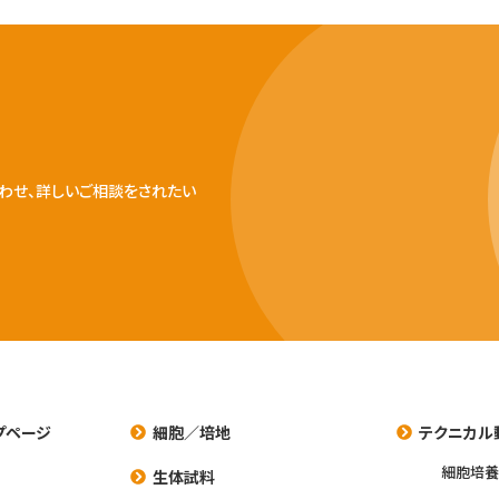
わせ、詳しいご相談をされたい
プページ
細胞／培地
テクニカル
細胞培
生体試料