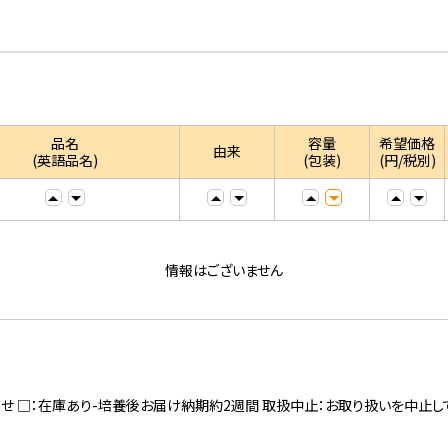
品名
容量
希望価格
由来
(英語品名)
(包装)
(円/税別)
情報はございません
寄せ □：在庫あり-培養後お届け納期約2週間 取扱中止：お取り扱いを中止し