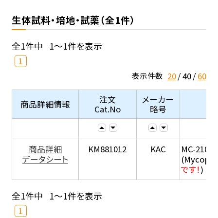
生体試料・培地・試薬（全1件）
全1件中
1～1件を表示
1
20
40
60
表示件数
注文
メーカー
商品詳細情報
Cat.No
略号
商品詳細
KM881012
KAC
MC-210
データシート
(Mycopla
です！
)
全1件中
1～1件を表示
1