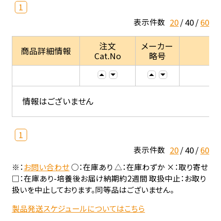
1
20
40
60
表示件数
注文
メーカー
商品詳細情報
Cat.No
略号
情報はございません
1
20
40
60
表示件数
※：
お問い合わせ
○：在庫あり △：在庫わずか ×：取り寄せ
□：在庫あり-培養後お届け納期約2週間 取扱中止：お取り
扱いを中止しております。同等品はございません。
製品発送スケジュールについてはこちら