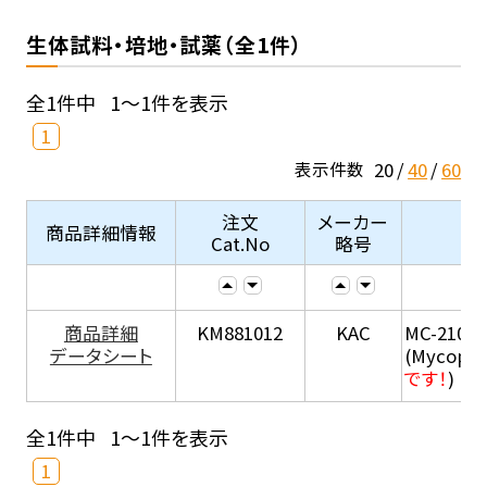
生体試料・培地・試薬（全1件）
全1件中
1～1件を表示
1
20
40
60
表示件数
注文
メーカー
商品詳細情報
Cat.No
略号
商品詳細
KM881012
KAC
MC-210
データシート
(Mycopla
です！
)
全1件中
1～1件を表示
1