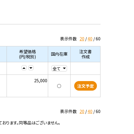
表示件数
20
40
60
希望価格
注文書
国内在庫
(円/税別)
作成
25,000
○
注文予定
表示件数
20
40
60
ております。同等品はございません。