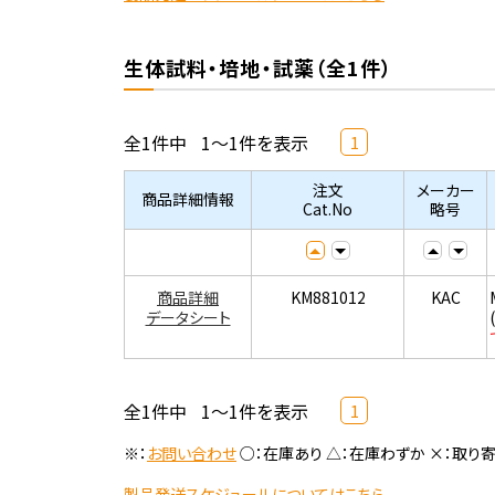
生体試料・培地・試薬（全1件）
全1件中
1～1件を表示
1
注文
メーカー
商品詳細情報
Cat.No
略号
商品詳細
KM881012
KAC
データシート
全1件中
1～1件を表示
1
※：
お問い合わせ
○：在庫あり △：在庫わずか ×：取り
製品発送スケジュールについてはこちら