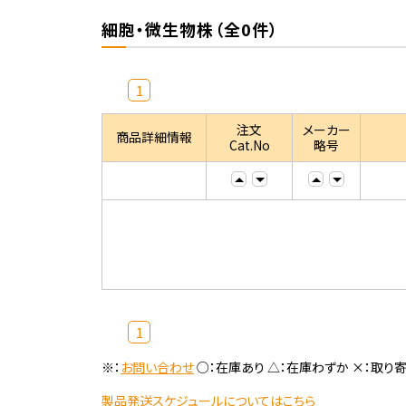
細胞・微生物株（全0件）
1
注文
メーカー
商品詳細情報
Cat.No
略号
1
※：
お問い合わせ
○：在庫あり △：在庫わずか ×：取り
製品発送スケジュールについてはこちら