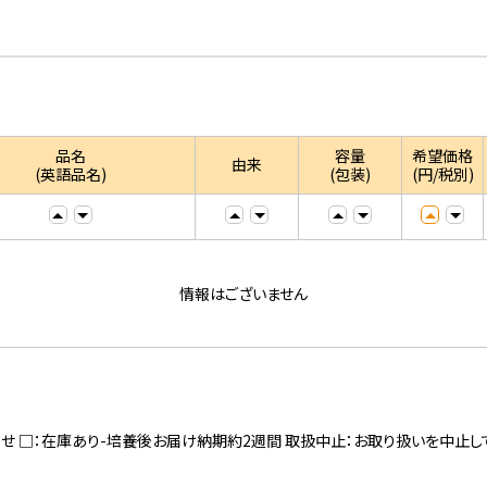
品名
容量
希望価格
由来
(英語品名)
(包装)
(円/税別)
情報はございません
寄せ □：在庫あり-培養後お届け納期約2週間 取扱中止：お取り扱いを中止し