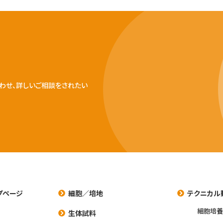
わせ、詳しいご相談をされたい
プページ
細胞／培地
テクニカル
細胞培
生体試料