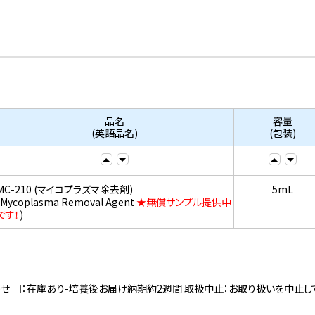
品名
容量
(英語品名)
(包装)
MC-210 (マイコプラズマ除去剤)
5mL
(Mycoplasma Removal Agent
★無償サンプル提供中
です！
)
寄せ □：在庫あり-培養後お届け納期約2週間 取扱中止：お取り扱いを中止し