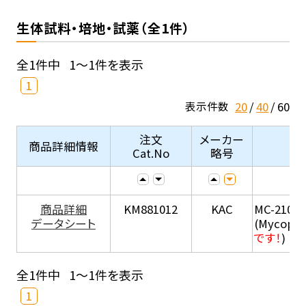
生体試料・培地・試薬（全1件）
全1件中
1～1件を表示
1
20
40
60
表示件数
注文
メーカー
商品詳細情報
Cat.No
略号
商品詳細
KM881012
KAC
MC-210
データシート
(Mycopla
です！
)
全1件中
1～1件を表示
1