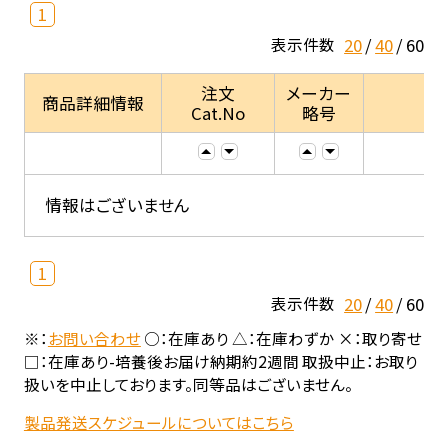
1
20
40
60
表示件数
注文
メーカー
商品詳細情報
Cat.No
略号
情報はございません
1
20
40
60
表示件数
※：
お問い合わせ
○：在庫あり △：在庫わずか ×：取り寄せ
□：在庫あり-培養後お届け納期約2週間 取扱中止：お取り
扱いを中止しております。同等品はございません。
製品発送スケジュールについてはこちら