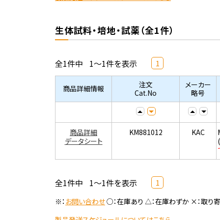
生体試料・培地・試薬（全1件）
全1件中
1～1件を表示
1
注文
メーカー
商品詳細情報
Cat.No
略号
商品詳細
KM881012
KAC
データシート
全1件中
1～1件を表示
1
※：
お問い合わせ
○：在庫あり △：在庫わずか ×：取り
製品発送スケジュールについてはこちら