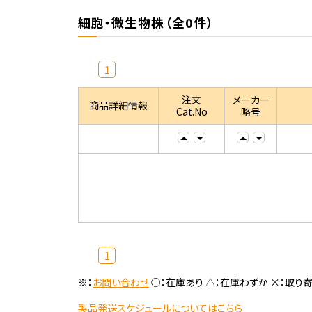
細胞・微生物株（全0件）
1
注文
メーカー
商品詳細情報
Cat.No
略号
1
※：
お問い合わせ
○：在庫あり △：在庫わずか ×：取り
製品発送スケジュールについてはこちら