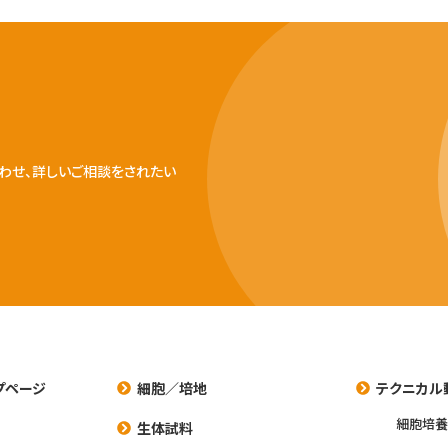
わせ、詳しいご相談をされたい
プページ
細胞／培地
テクニカル
細胞培
生体試料