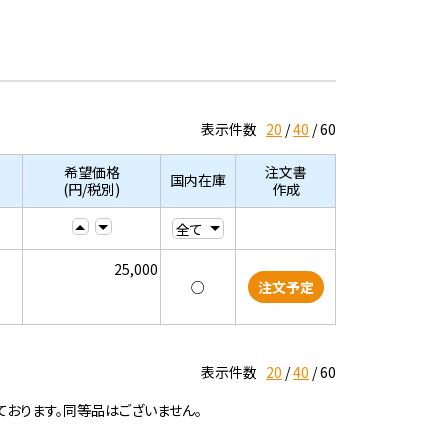
表示件数
20
40
60
希望価格
注文書
国内在庫
(円/税別)
作成
25,000
○
注文予定
表示件数
20
40
60
ております。同等品はございません。