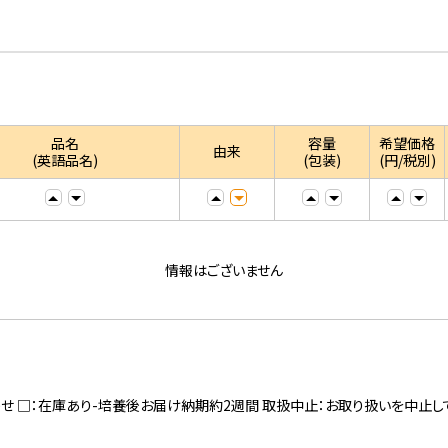
品名
容量
希望価格
由来
(英語品名)
(包装)
(円/税別)
情報はございません
寄せ □：在庫あり-培養後お届け納期約2週間 取扱中止：お取り扱いを中止し