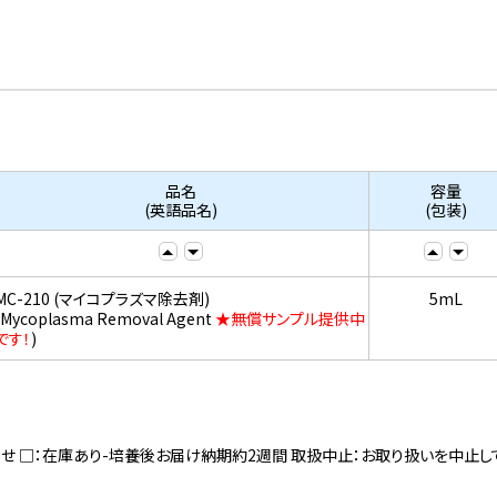
品名
容量
(英語品名)
(包装)
MC-210 (マイコプラズマ除去剤)
5mL
(Mycoplasma Removal Agent
★無償サンプル提供中
です！
)
寄せ □：在庫あり-培養後お届け納期約2週間 取扱中止：お取り扱いを中止し