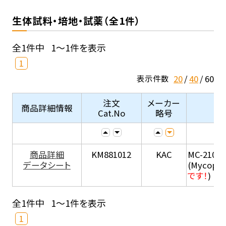
生体試料・培地・試薬（全1件）
全1件中
1～1件を表示
1
20
40
60
表示件数
注文
メーカー
商品詳細情報
Cat.No
略号
商品詳細
KM881012
KAC
MC-210
データシート
(Mycopla
です！
)
全1件中
1～1件を表示
1