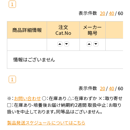
1
20
40
60
表示件数
注文
メーカー
商品詳細情報
Cat.No
略号
情報はございません
1
20
40
60
表示件数
※：
お問い合わせ
○：在庫あり △：在庫わずか ×：取り寄せ
□：在庫あり-培養後お届け納期約2週間 取扱中止：お取り
扱いを中止しております。同等品はございません。
製品発送スケジュールについてはこちら