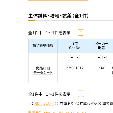
生体試料・培地・試薬（全1件）
全1件中
1～1件を表示
1
注文
メーカー
商品詳細情報
Cat.No
略号
商品詳細
KM881012
KAC
データシート
全1件中
1～1件を表示
1
※：
お問い合わせ
○：在庫あり △：在庫わずか ×：取り
製品発送スケジュールについてはこちら