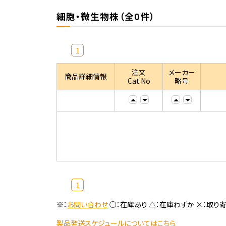
細胞・微生物株（全0件）
1
注文
メーカー
商品詳細情報
Cat.No
略号
1
※：
お問い合わせ
○：在庫あり △：在庫わずか ×：取り
製品発送スケジュールについてはこちら