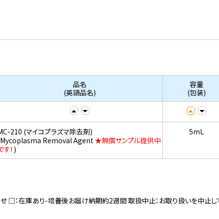
品名
容量
(英語品名)
(包装)
MC-210 (マイコプラズマ除去剤)
5mL
(Mycoplasma Removal Agent
★無償サンプル提供中
です！
)
寄せ □：在庫あり-培養後お届け納期約2週間 取扱中止：お取り扱いを中止し