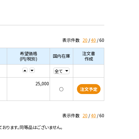
表示件数
20
40
60
希望価格
注文書
国内在庫
(円/税別)
作成
25,000
○
注文予定
表示件数
20
40
60
ております。同等品はございません。