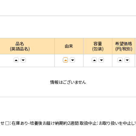
品名
容量
希望価格
由来
(英語品名)
(包装)
(円/税別)
情報はございません
寄せ □：在庫あり-培養後お届け納期約2週間 取扱中止：お取り扱いを中止し