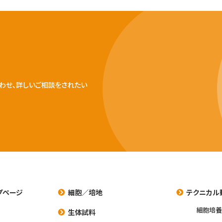
わせ、詳しいご相談をされたい
プページ
細胞／培地
テクニカル
細胞培
生体試料