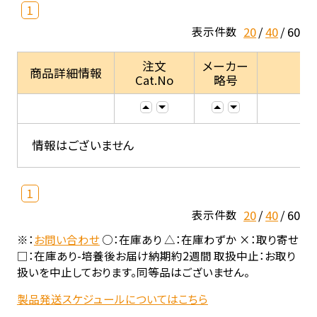
1
20
40
60
表示件数
注文
メーカー
商品詳細情報
Cat.No
略号
情報はございません
1
20
40
60
表示件数
※：
お問い合わせ
○：在庫あり △：在庫わずか ×：取り寄せ
□：在庫あり-培養後お届け納期約2週間 取扱中止：お取り
扱いを中止しております。同等品はございません。
製品発送スケジュールについてはこちら