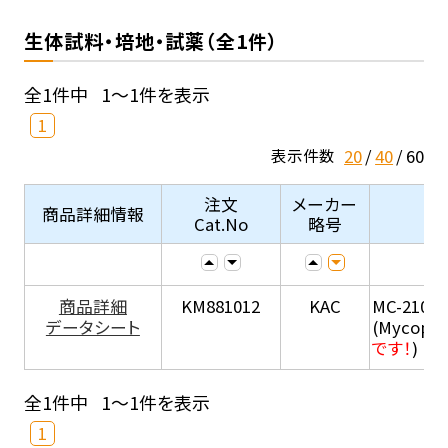
生体試料・培地・試薬（全1件）
全1件中
1～1件を表示
1
20
40
60
表示件数
注文
メーカー
商品詳細情報
Cat.No
略号
商品詳細
KM881012
KAC
MC-210
データシート
(Mycopla
です！
)
全1件中
1～1件を表示
1