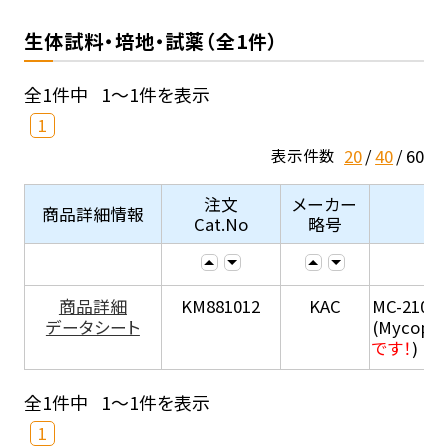
生体試料・培地・試薬（全1件）
全1件中
1～1件を表示
1
20
40
60
表示件数
注文
メーカー
商品詳細情報
Cat.No
略号
商品詳細
KM881012
KAC
MC-210
データシート
(Mycopla
です！
)
全1件中
1～1件を表示
1