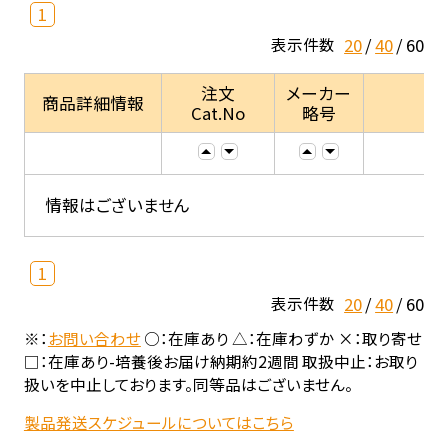
1
20
40
60
表示件数
注文
メーカー
商品詳細情報
Cat.No
略号
情報はございません
1
20
40
60
表示件数
※：
お問い合わせ
○：在庫あり △：在庫わずか ×：取り寄せ
□：在庫あり-培養後お届け納期約2週間 取扱中止：お取り
扱いを中止しております。同等品はございません。
製品発送スケジュールについてはこちら