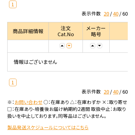
1
20
40
60
表示件数
注文
メーカー
商品詳細情報
Cat.No
略号
情報はございません
1
20
40
60
表示件数
※：
お問い合わせ
○：在庫あり △：在庫わずか ×：取り寄せ
□：在庫あり-培養後お届け納期約2週間 取扱中止：お取り
扱いを中止しております。同等品はございません。
製品発送スケジュールについてはこちら