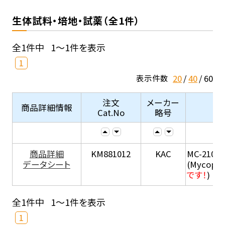
生体試料・培地・試薬（全1件）
全1件中
1～1件を表示
1
20
40
60
表示件数
注文
メーカー
商品詳細情報
Cat.No
略号
商品詳細
KM881012
KAC
MC-210
データシート
(Mycopla
です！
)
全1件中
1～1件を表示
1