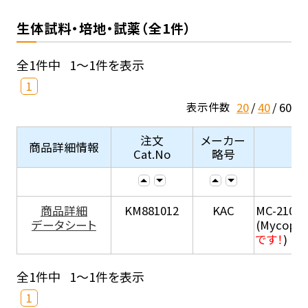
生体試料・培地・試薬（全1件）
全1件中
1～1件を表示
1
20
40
60
表示件数
注文
メーカー
商品詳細情報
Cat.No
略号
商品詳細
KM881012
KAC
MC-210
データシート
(Mycopla
です！
)
全1件中
1～1件を表示
1