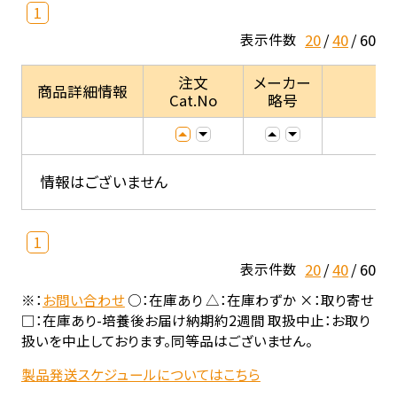
1
20
40
60
表示件数
注文
メーカー
商品詳細情報
Cat.No
略号
情報はございません
1
20
40
60
表示件数
※：
お問い合わせ
○：在庫あり △：在庫わずか ×：取り寄せ
□：在庫あり-培養後お届け納期約2週間 取扱中止：お取り
扱いを中止しております。同等品はございません。
製品発送スケジュールについてはこちら