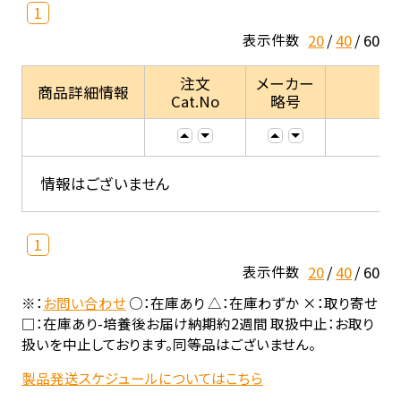
1
20
40
60
表示件数
注文
メーカー
商品詳細情報
Cat.No
略号
情報はございません
1
20
40
60
表示件数
※：
お問い合わせ
○：在庫あり △：在庫わずか ×：取り寄せ
□：在庫あり-培養後お届け納期約2週間 取扱中止：お取り
扱いを中止しております。同等品はございません。
製品発送スケジュールについてはこちら