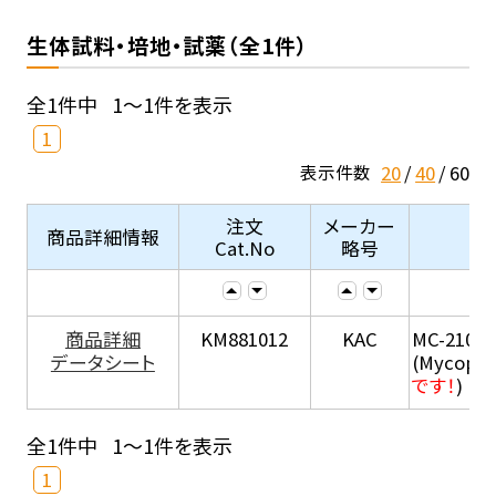
生体試料・培地・試薬（全1件）
全1件中
1～1件を表示
1
20
40
60
表示件数
注文
メーカー
商品詳細情報
Cat.No
略号
商品詳細
KM881012
KAC
MC-210
データシート
(Mycopla
です！
)
全1件中
1～1件を表示
1