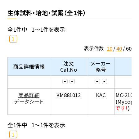
生体試料・培地・試薬（全1件）
全1件中
1～1件を表示
1
20
40
60
表示件数
注文
メーカー
商品詳細情報
Cat.No
略号
商品詳細
KM881012
KAC
MC-210
データシート
(Mycopla
です！
)
全1件中
1～1件を表示
1