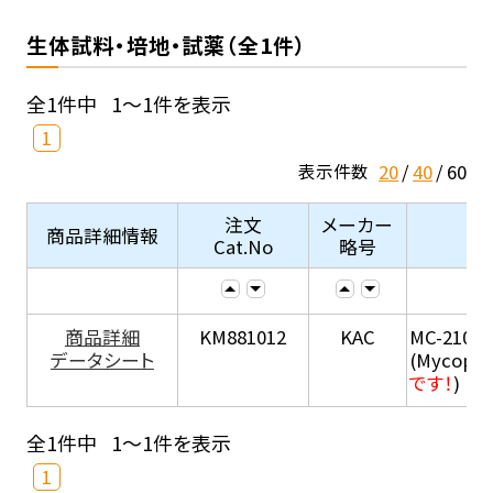
生体試料・培地・試薬（全1件）
全1件中
1～1件を表示
1
20
40
60
表示件数
注文
メーカー
商品詳細情報
Cat.No
略号
商品詳細
KM881012
KAC
MC-210
データシート
(Mycopla
です！
)
全1件中
1～1件を表示
1