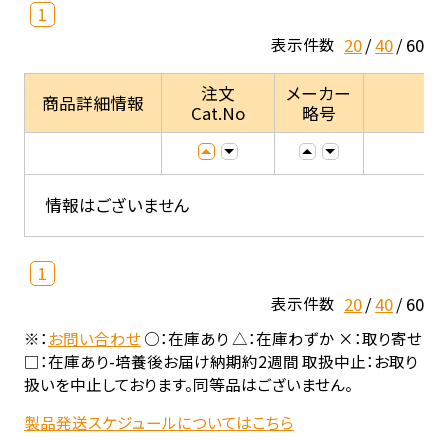
1
20
40
60
表示件数
注文
メーカー
商品詳細情報
Cat.No
略号
情報はございません
1
20
40
60
表示件数
※：
お問い合わせ
○：在庫あり △：在庫わずか ×：取り寄せ
□：在庫あり-培養後お届け納期約2週間 取扱中止：お取り
扱いを中止しております。同等品はございません。
製品発送スケジュールについてはこちら