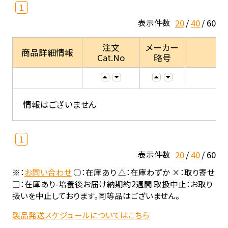
1
20
40
60
表示件数
注文
メーカー
商品詳細情報
Cat.No
略号
情報はございません
1
20
40
60
表示件数
※：
お問い合わせ
○：在庫あり △：在庫わずか ×：取り寄せ
□：在庫あり-培養後お届け納期約2週間 取扱中止：お取り
扱いを中止しております。同等品はございません。
製品発送スケジュールについてはこちら