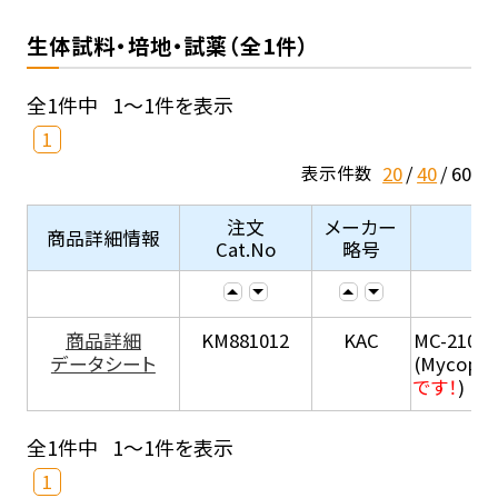
生体試料・培地・試薬（全1件）
全1件中
1～1件を表示
1
20
40
60
表示件数
注文
メーカー
商品詳細情報
Cat.No
略号
商品詳細
KM881012
KAC
MC-210
データシート
(Mycopla
です！
)
全1件中
1～1件を表示
1