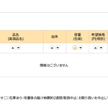
品名
容量
希望価格
由来
(英語品名)
(包装)
(円/税別)
情報はございません
寄せ □：在庫あり-培養後お届け納期約2週間 取扱中止：お取り扱いを中止し