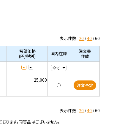
表示件数
20
40
60
希望価格
注文書
国内在庫
(円/税別)
作成
25,000
○
注文予定
表示件数
20
40
60
ております。同等品はございません。