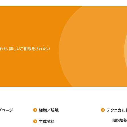
わせ、詳しいご相談をされたい
プページ
細胞／培地
テクニカル
細胞培
生体試料