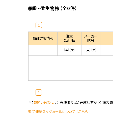
細胞・微生物株（全0件）
1
注文
メーカー
商品詳細情報
Cat.No
略号
1
※：
お問い合わせ
○：在庫あり △：在庫わずか ×：取り
製品発送スケジュールについてはこちら