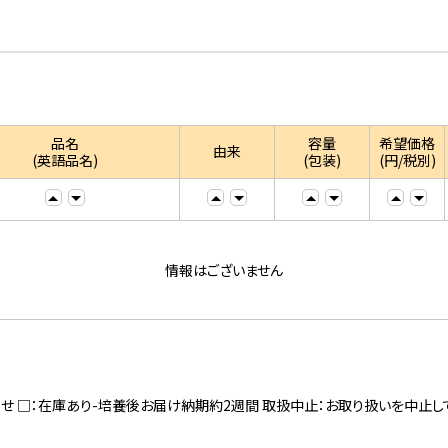
品名
容量
希望価格
由来
(英語品名)
(包装)
(円/税別)
情報はございません
寄せ □：在庫あり-培養後お届け納期約2週間 取扱中止：お取り扱いを中止し