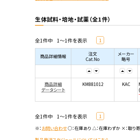
生体試料・培地・試薬（全1件）
全1件中
1～1件を表示
1
注文
メーカー
商品詳細情報
Cat.No
略号
商品詳細
KM881012
KAC
データシート
全1件中
1～1件を表示
1
※：
お問い合わせ
○：在庫あり △：在庫わずか ×：取り
製品発送スケジュールについてはこちら