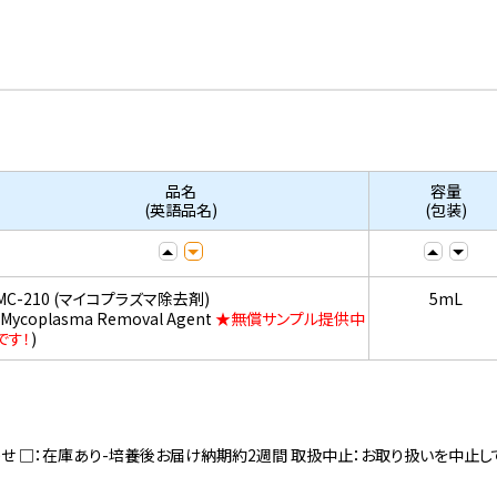
品名
容量
(英語品名)
(包装)
MC-210 (マイコプラズマ除去剤)
5mL
(Mycoplasma Removal Agent
★無償サンプル提供中
です！
)
寄せ □：在庫あり-培養後お届け納期約2週間 取扱中止：お取り扱いを中止し