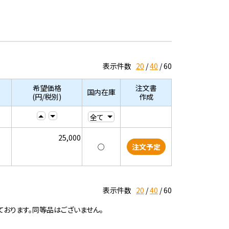
表示件数
20
40
60
希望価格
注文書
国内在庫
(円/税別)
作成
25,000
○
注文予定
表示件数
20
40
60
ております。同等品はございません。