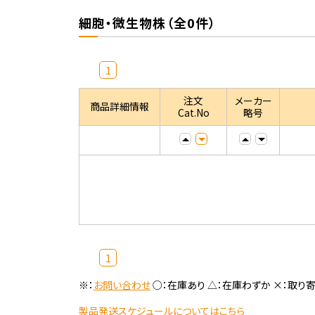
細胞・微生物株（全0件）
1
注文
メーカー
商品詳細情報
Cat.No
略号
1
※：
お問い合わせ
○：在庫あり △：在庫わずか ×：取り
製品発送スケジュールについてはこちら