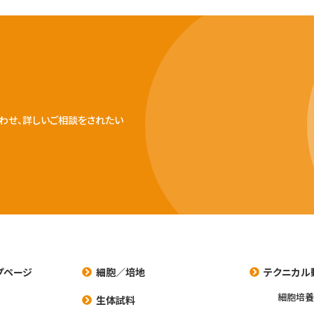
わせ、詳しいご相談をされたい
プページ
細胞／培地
テクニカル
細胞培
生体試料