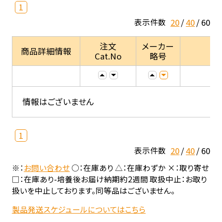
1
20
40
60
表示件数
注文
メーカー
商品詳細情報
Cat.No
略号
情報はございません
1
20
40
60
表示件数
※：
お問い合わせ
○：在庫あり △：在庫わずか ×：取り寄せ
□：在庫あり-培養後お届け納期約2週間 取扱中止：お取り
扱いを中止しております。同等品はございません。
製品発送スケジュールについてはこちら