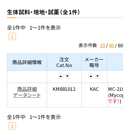
生体試料・培地・試薬（全1件）
全1件中
1～1件を表示
1
20
40
60
表示件数
注文
メーカー
商品詳細情報
Cat.No
略号
商品詳細
KM881012
KAC
MC-210
データシート
(Mycopla
です！
)
全1件中
1～1件を表示
1