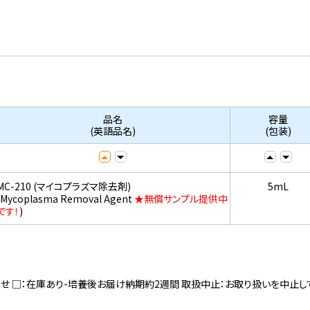
品名
容量
(英語品名)
(包装)
MC-210 (マイコプラズマ除去剤)
5mL
(Mycoplasma Removal Agent
★無償サンプル提供中
です！
)
寄せ □：在庫あり-培養後お届け納期約2週間 取扱中止：お取り扱いを中止し