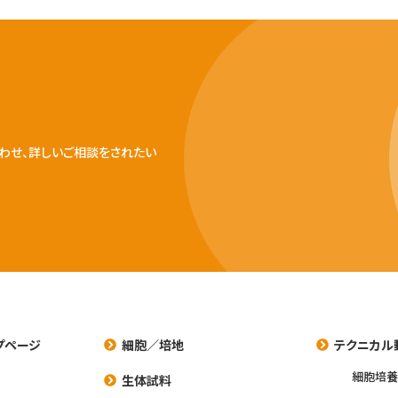
わせ、詳しいご相談をされたい
プページ
細胞／培地
テクニカル
細胞培
生体試料