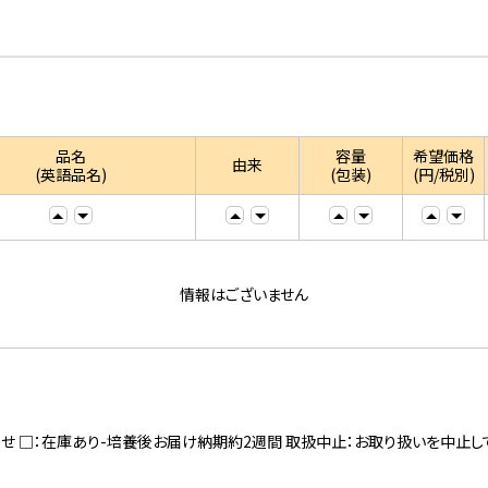
品名
容量
希望価格
由来
(英語品名)
(包装)
(円/税別)
情報はございません
寄せ □：在庫あり-培養後お届け納期約2週間 取扱中止：お取り扱いを中止し