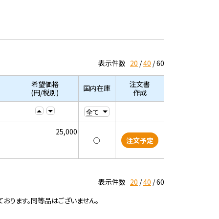
表示件数
20
40
60
希望価格
注文書
国内在庫
(円/税別)
作成
25,000
○
注文予定
表示件数
20
40
60
ております。同等品はございません。