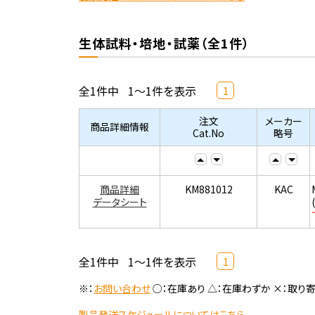
生体試料・培地・試薬（全1件）
全1件中
1～1件を表示
1
注文
メーカー
商品詳細情報
Cat.No
略号
商品詳細
KM881012
KAC
データシート
全1件中
1～1件を表示
1
※：
お問い合わせ
○：在庫あり △：在庫わずか ×：取り
製品発送スケジュールについてはこちら