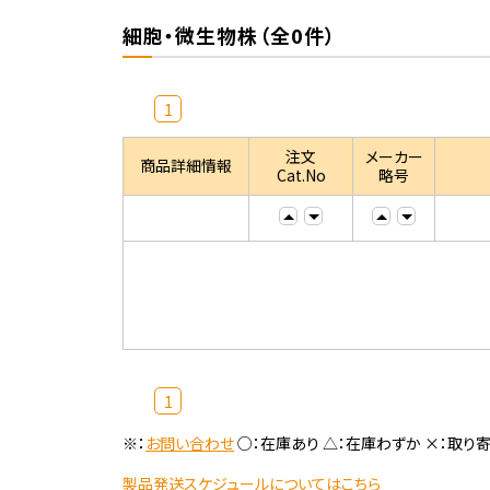
細胞・微生物株（全0件）
1
注文
メーカー
商品詳細情報
Cat.No
略号
1
※：
お問い合わせ
○：在庫あり △：在庫わずか ×：取り
製品発送スケジュールについてはこちら