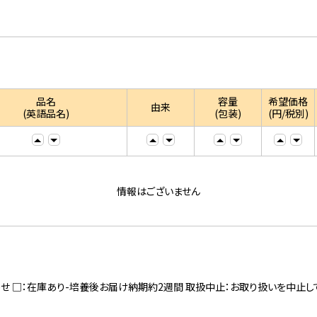
品名
容量
希望価格
由来
(英語品名)
(包装)
(円/税別)
情報はございません
寄せ □：在庫あり-培養後お届け納期約2週間 取扱中止：お取り扱いを中止し