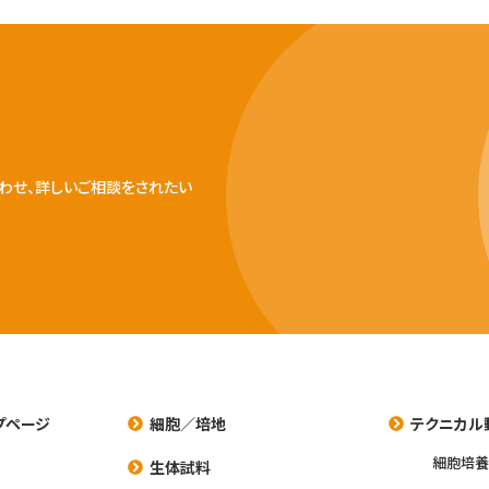
わせ、詳しいご相談をされたい
プページ
細胞／培地
テクニカル
細胞培
生体試料