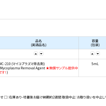
品名
容量
(英語品名)
(包装)
MC-210 (マイコプラズマ除去剤)
5mL
(Mycoplasma Removal Agent
★無償サンプル提供中
です！
)
寄せ □：在庫あり-培養後お届け納期約2週間 取扱中止：お取り扱いを中止し