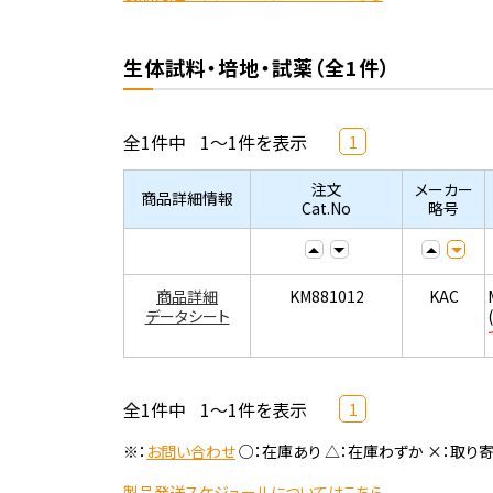
生体試料・培地・試薬（全1件）
全1件中
1～1件を表示
1
注文
メーカー
商品詳細情報
Cat.No
略号
商品詳細
KM881012
KAC
データシート
全1件中
1～1件を表示
1
※：
お問い合わせ
○：在庫あり △：在庫わずか ×：取り
製品発送スケジュールについてはこちら