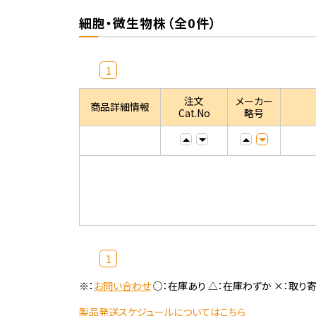
細胞・微生物株（全0件）
1
注文
メーカー
商品詳細情報
Cat.No
略号
1
※：
お問い合わせ
○：在庫あり △：在庫わずか ×：取り
製品発送スケジュールについてはこちら