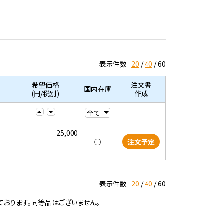
表示件数
20
40
60
希望価格
注文書
国内在庫
(円/税別)
作成
25,000
○
注文予定
表示件数
20
40
60
ております。同等品はございません。