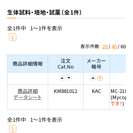
生体試料・培地・試薬（全1件）
全1件中
1～1件を表示
1
20
40
60
表示件数
注文
メーカー
商品詳細情報
Cat.No
略号
商品詳細
KM881012
KAC
MC-210
データシート
(Mycopla
です！
)
全1件中
1～1件を表示
1