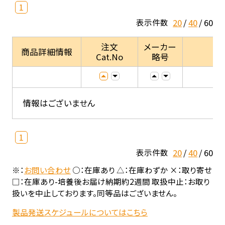
1
20
40
60
表示件数
注文
メーカー
商品詳細情報
Cat.No
略号
情報はございません
1
20
40
60
表示件数
※：
お問い合わせ
○：在庫あり △：在庫わずか ×：取り寄せ
□：在庫あり-培養後お届け納期約2週間 取扱中止：お取り
扱いを中止しております。同等品はございません。
製品発送スケジュールについてはこちら