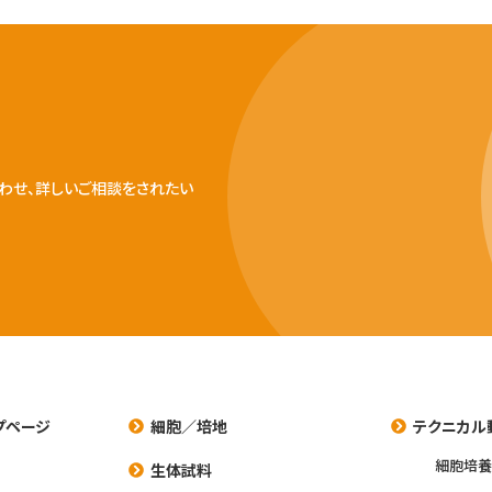
わせ、詳しいご相談をされたい
プページ
細胞／培地
テクニカル
細胞培
生体試料