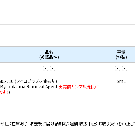
品名
容量
(英語品名)
(包装)
MC-210 (マイコプラズマ除去剤)
5mL
(Mycoplasma Removal Agent
★無償サンプル提供中
です！
)
寄せ □：在庫あり-培養後お届け納期約2週間 取扱中止：お取り扱いを中止し