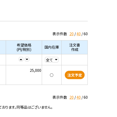
表示件数
20
40
60
希望価格
注文書
国内在庫
(円/税別)
作成
25,000
○
注文予定
表示件数
20
40
60
ております。同等品はございません。