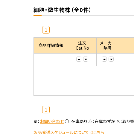
細胞・微生物株（全0件）
1
注文
メーカー
商品詳細情報
Cat.No
略号
1
※：
お問い合わせ
○：在庫あり △：在庫わずか ×：取り
製品発送スケジュールについてはこちら