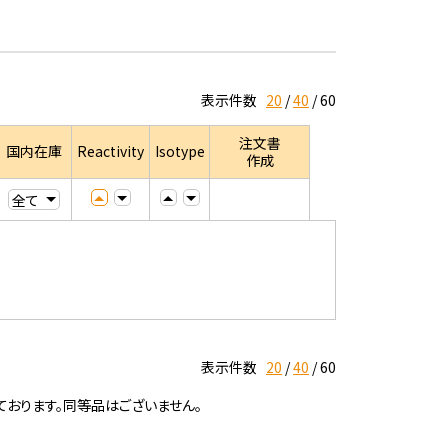
表示件数
20
40
60
注文書
国内在庫
Reactivity
Isotype
作成
表示件数
20
40
60
ております。同等品はございません。