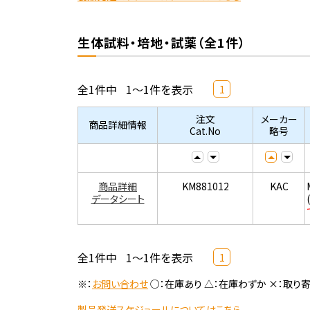
生体試料・培地・試薬（全1件）
全1件中
1～1件を表示
1
注文
メーカー
商品詳細情報
Cat.No
略号
商品詳細
KM881012
KAC
データシート
全1件中
1～1件を表示
1
※：
お問い合わせ
○：在庫あり △：在庫わずか ×：取り
製品発送スケジュールについてはこちら