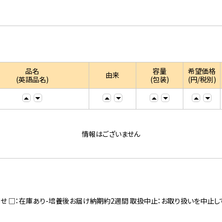
品名
容量
希望価格
由来
(英語品名)
(包装)
(円/税別)
情報はございません
寄せ □：在庫あり-培養後お届け納期約2週間 取扱中止：お取り扱いを中止し