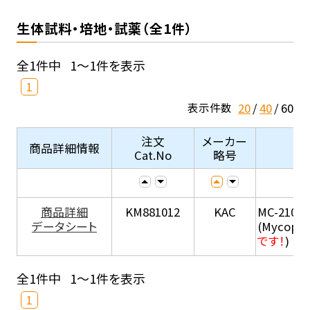
生体試料・培地・試薬（全1件）
全1件中
1～1件を表示
1
20
40
60
表示件数
注文
メーカー
商品詳細情報
Cat.No
略号
商品詳細
KM881012
KAC
MC-210
データシート
(Mycopla
です！
)
全1件中
1～1件を表示
1