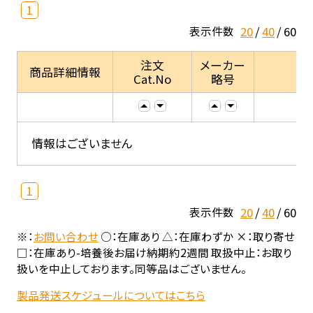
1
20
40
60
表示件数
注文
メーカー
商品詳細情報
Cat.No
略号
情報はございません
1
20
40
60
表示件数
※：
お問い合わせ
○：在庫あり △：在庫わずか ×：取り寄せ
□：在庫あり-培養後お届け納期約2週間 取扱中止：お取り
扱いを中止しております。同等品はございません。
製品発送スケジュールについてはこちら