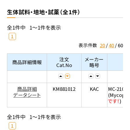
生体試料・培地・試薬（全1件）
全1件中
1～1件を表示
1
20
40
60
表示件数
注文
メーカー
商品詳細情報
Cat.No
略号
商品詳細
KM881012
KAC
MC-210
データシート
(Mycopla
です！
)
全1件中
1～1件を表示
1