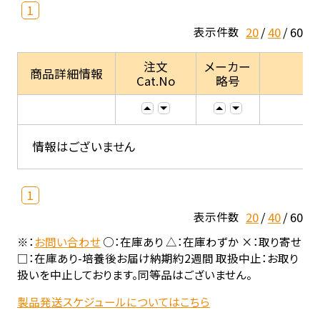
1
20
40
60
表示件数
注文
メーカー
商品詳細情報
Cat.No
略号
情報はございません
1
20
40
60
表示件数
※：
お問い合わせ
○：在庫あり △：在庫わずか ×：取り寄せ
□：在庫あり-培養後お届け納期約2週間 取扱中止：お取り
扱いを中止しております。同等品はございません。
製品発送スケジュールについてはこちら