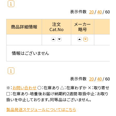
1
20
40
60
表示件数
注文
メーカー
商品詳細情報
Cat.No
略号
情報はございません
1
20
40
60
表示件数
※：
お問い合わせ
○：在庫あり △：在庫わずか ×：取り寄せ
□：在庫あり-培養後お届け納期約2週間 取扱中止：お取り
扱いを中止しております。同等品はございません。
製品発送スケジュールについてはこちら