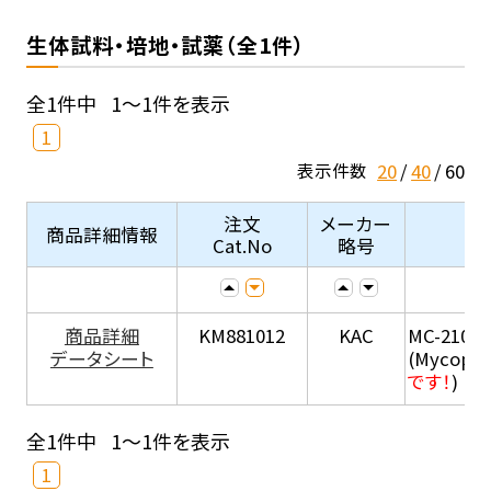
生体試料・培地・試薬（全1件）
全1件中
1～1件を表示
1
20
40
60
表示件数
注文
メーカー
商品詳細情報
Cat.No
略号
商品詳細
KM881012
KAC
MC-210
データシート
(Mycopla
です！
)
全1件中
1～1件を表示
1