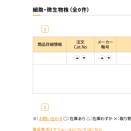
細胞・微生物株（全0件）
1
注文
メーカー
商品詳細情報
Cat.No
略号
1
※：
お問い合わせ
○：在庫あり △：在庫わずか ×：取り
製品発送スケジュールについてはこちら