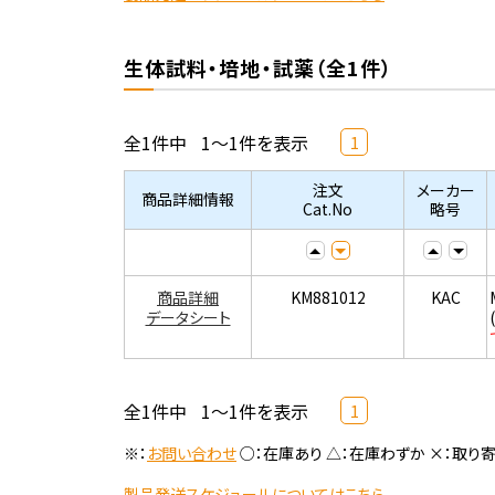
生体試料・培地・試薬（全1件）
全1件中
1～1件を表示
1
注文
メーカー
商品詳細情報
Cat.No
略号
商品詳細
KM881012
KAC
データシート
全1件中
1～1件を表示
1
※：
お問い合わせ
○：在庫あり △：在庫わずか ×：取り
製品発送スケジュールについてはこちら