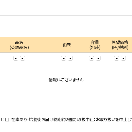
品名
容量
希望価格
由来
(英語品名)
(包装)
(円/税別)
情報はございません
寄せ □：在庫あり-培養後お届け納期約2週間 取扱中止：お取り扱いを中止し