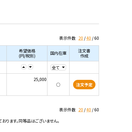
表示件数
20
40
60
希望価格
注文書
国内在庫
(円/税別)
作成
25,000
○
注文予定
表示件数
20
40
60
ております。同等品はございません。