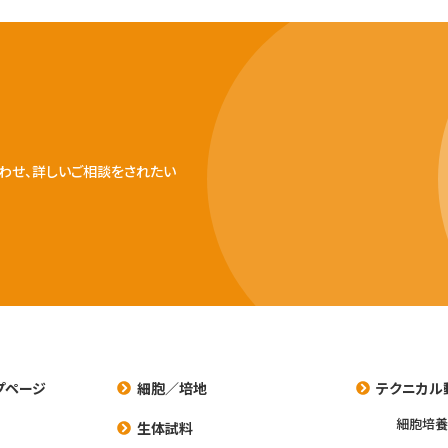
わせ、詳しいご相談をされたい
プページ
細胞／培地
テクニカル
細胞培
生体試料