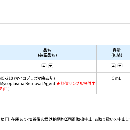
品名
容量
(英語品名)
(包装)
MC-210 (マイコプラズマ除去剤)
5mL
(Mycoplasma Removal Agent
★無償サンプル提供中
です！
)
寄せ □：在庫あり-培養後お届け納期約2週間 取扱中止：お取り扱いを中止し