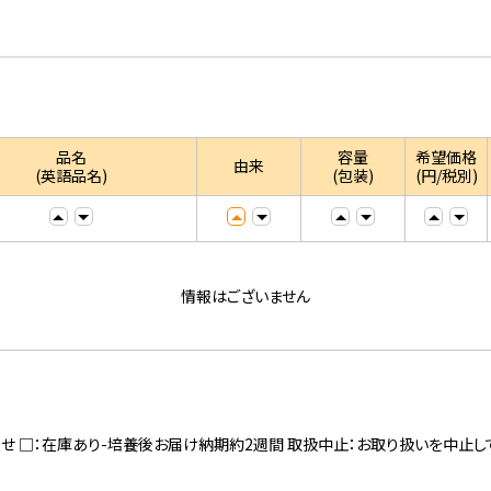
品名
容量
希望価格
由来
(英語品名)
(包装)
(円/税別)
情報はございません
寄せ □：在庫あり-培養後お届け納期約2週間 取扱中止：お取り扱いを中止し