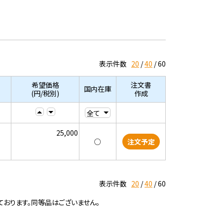
表示件数
20
40
60
希望価格
注文書
国内在庫
(円/税別)
作成
25,000
○
注文予定
表示件数
20
40
60
ております。同等品はございません。