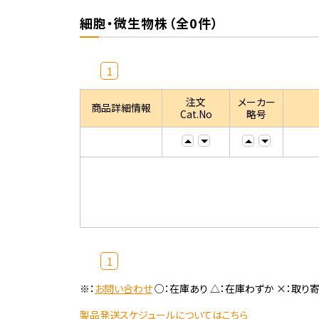
細胞・微生物株（全0件）
1
注文
メーカー
商品詳細情報
Cat.No
略号
1
※：
お問い合わせ
○：在庫あり △：在庫わずか ×：取り
製品発送スケジュールについてはこちら