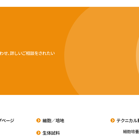
わせ、詳しいご相談をされたい
プページ
細胞／培地
テクニカル
細胞培
生体試料