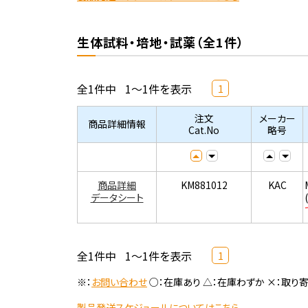
生体試料・培地・試薬（全1件）
全1件中
1～1件を表示
1
注文
メーカー
商品詳細情報
Cat.No
略号
商品詳細
KM881012
KAC
データシート
全1件中
1～1件を表示
1
※：
お問い合わせ
○：在庫あり △：在庫わずか ×：取り
製品発送スケジュールについてはこちら