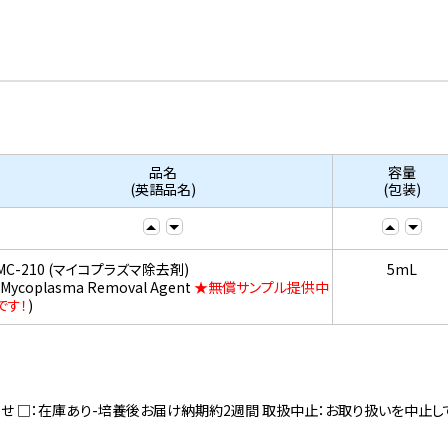
品名
容量
(英語品名)
(包装)
MC-210 (マイコプラズマ除去剤)
5mL
(Mycoplasma Removal Agent
★無償サンプル提供中
です！
)
寄せ □：在庫あり-培養後お届け納期約2週間 取扱中止：お取り扱いを中止し