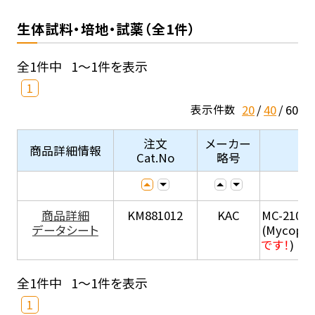
生体試料・培地・試薬（全1件）
全1件中
1～1件を表示
1
20
40
60
表示件数
注文
メーカー
商品詳細情報
Cat.No
略号
商品詳細
KM881012
KAC
MC-210
データシート
(Mycopla
です！
)
全1件中
1～1件を表示
1