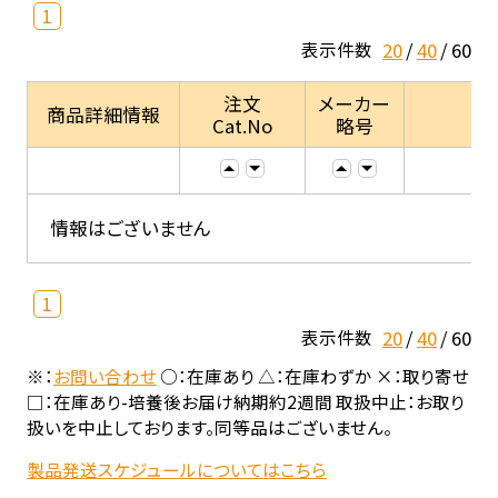
1
20
40
60
表示件数
注文
メーカー
商品詳細情報
Cat.No
略号
情報はございません
1
20
40
60
表示件数
※：
お問い合わせ
○：在庫あり △：在庫わずか ×：取り寄せ
□：在庫あり-培養後お届け納期約2週間 取扱中止：お取り
扱いを中止しております。同等品はございません。
製品発送スケジュールについてはこちら