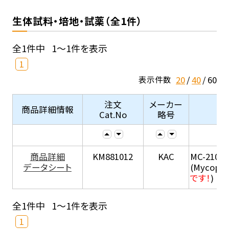
生体試料・培地・試薬（全1件）
全1件中
1～1件を表示
1
20
40
60
表示件数
注文
メーカー
商品詳細情報
Cat.No
略号
商品詳細
KM881012
KAC
MC-210
データシート
(Mycopla
です！
)
全1件中
1～1件を表示
1