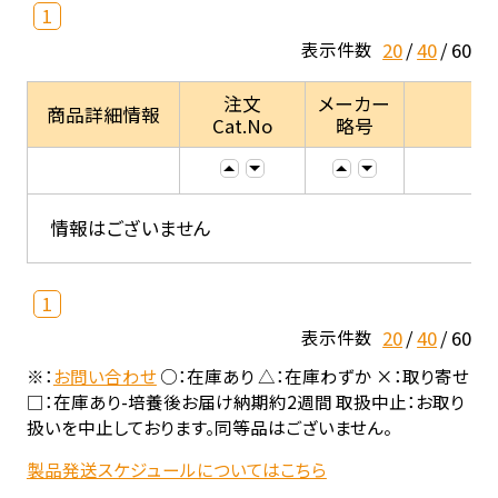
1
20
40
60
表示件数
注文
メーカー
商品詳細情報
Cat.No
略号
情報はございません
1
20
40
60
表示件数
※：
お問い合わせ
○：在庫あり △：在庫わずか ×：取り寄せ
□：在庫あり-培養後お届け納期約2週間 取扱中止：お取り
扱いを中止しております。同等品はございません。
製品発送スケジュールについてはこちら