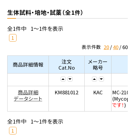
生体試料・培地・試薬（全1件）
全1件中
1～1件を表示
1
20
40
60
表示件数
注文
メーカー
商品詳細情報
Cat.No
略号
商品詳細
KM881012
KAC
MC-210
データシート
(Mycopla
です！
)
全1件中
1～1件を表示
1