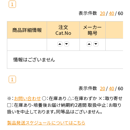
1
20
40
60
表示件数
注文
メーカー
商品詳細情報
Cat.No
略号
情報はございません
1
20
40
60
表示件数
※：
お問い合わせ
○：在庫あり △：在庫わずか ×：取り寄せ
□：在庫あり-培養後お届け納期約2週間 取扱中止：お取り
扱いを中止しております。同等品はございません。
製品発送スケジュールについてはこちら