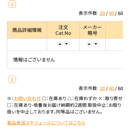
1
20
40
60
表示件数
注文
メーカー
商品詳細情報
Cat.No
略号
情報はございません
1
20
40
60
表示件数
※：
お問い合わせ
○：在庫あり △：在庫わずか ×：取り寄せ
□：在庫あり-培養後お届け納期約2週間 取扱中止：お取り
扱いを中止しております。同等品はございません。
製品発送スケジュールについてはこちら