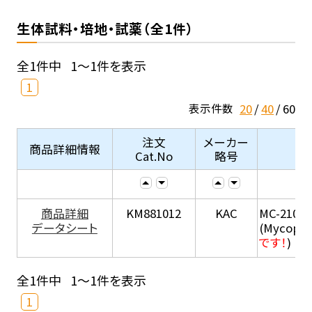
生体試料・培地・試薬（全1件）
全1件中
1～1件を表示
1
20
40
60
表示件数
注文
メーカー
商品詳細情報
Cat.No
略号
商品詳細
KM881012
KAC
MC-210
データシート
(Mycopla
です！
)
全1件中
1～1件を表示
1