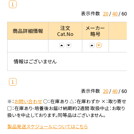
1
20
40
60
表示件数
注文
メーカー
商品詳細情報
Cat.No
略号
情報はございません
1
20
40
60
表示件数
※：
お問い合わせ
○：在庫あり △：在庫わずか ×：取り寄せ
□：在庫あり-培養後お届け納期約2週間 取扱中止：お取り
扱いを中止しております。同等品はございません。
製品発送スケジュールについてはこちら