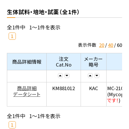
生体試料・培地・試薬（全1件）
全1件中
1～1件を表示
1
20
40
60
表示件数
注文
メーカー
商品詳細情報
Cat.No
略号
商品詳細
KM881012
KAC
MC-210
データシート
(Mycopla
です！
)
全1件中
1～1件を表示
1