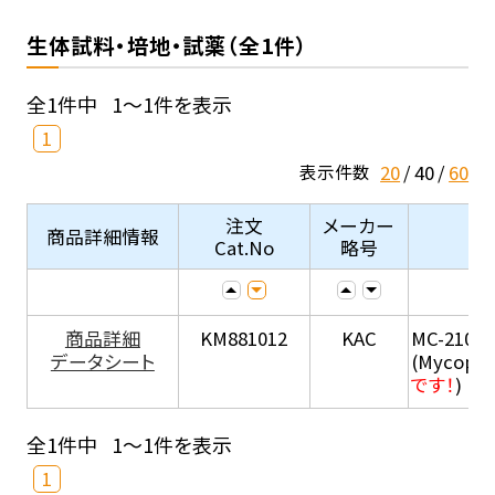
生体試料・培地・試薬（全1件）
全1件中
1～1件を表示
1
20
40
60
表示件数
注文
メーカー
商品詳細情報
Cat.No
略号
商品詳細
KM881012
KAC
MC-210
データシート
(Mycopla
です！
)
全1件中
1～1件を表示
1