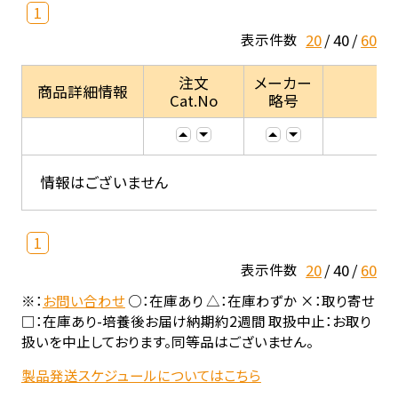
1
20
40
60
表示件数
注文
メーカー
商品詳細情報
Cat.No
略号
情報はございません
1
20
40
60
表示件数
※：
お問い合わせ
○：在庫あり △：在庫わずか ×：取り寄せ
□：在庫あり-培養後お届け納期約2週間 取扱中止：お取り
扱いを中止しております。同等品はございません。
製品発送スケジュールについてはこちら