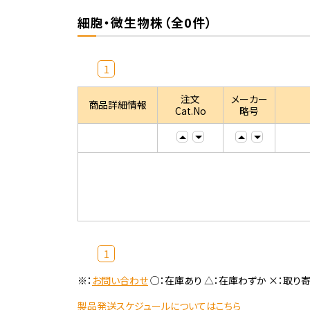
細胞・微生物株（全0件）
1
注文
メーカー
商品詳細情報
Cat.No
略号
1
※：
お問い合わせ
○：在庫あり △：在庫わずか ×：取り
製品発送スケジュールについてはこちら