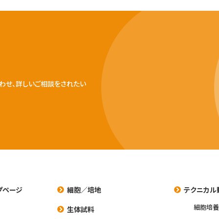
わせ、詳しいご相談をされたい
プページ
細胞／培地
テクニカル
細胞培
生体試料