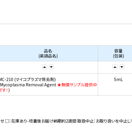
品名
容量
(英語品名)
(包装)
MC-210 (マイコプラズマ除去剤)
5mL
(Mycoplasma Removal Agent
★無償サンプル提供中
です！
)
寄せ □：在庫あり-培養後お届け納期約2週間 取扱中止：お取り扱いを中止し