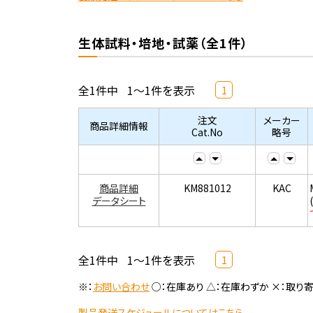
生体試料・培地・試薬（全1件）
全1件中
1～1件を表示
1
注文
メーカー
商品詳細情報
Cat.No
略号
商品詳細
KM881012
KAC
データシート
全1件中
1～1件を表示
1
※：
お問い合わせ
○：在庫あり △：在庫わずか ×：取り
製品発送スケジュールについてはこちら