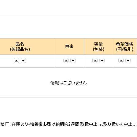
品名
容量
希望価格
由来
(英語品名)
(包装)
(円/税別)
情報はございません
寄せ □：在庫あり-培養後お届け納期約2週間 取扱中止：お取り扱いを中止し