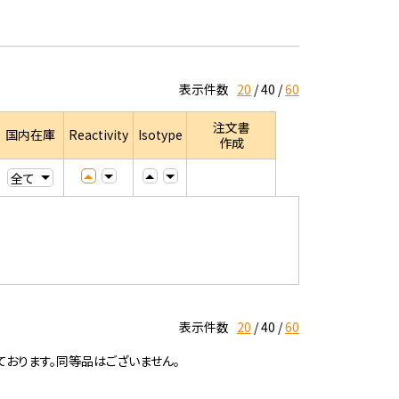
表示件数
20
40
60
注文書
国内在庫
Reactivity
Isotype
作成
表示件数
20
40
60
ております。同等品はございません。