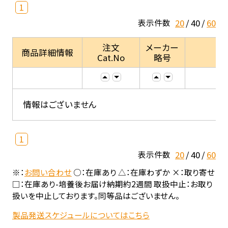
1
20
40
60
表示件数
注文
メーカー
商品詳細情報
Cat.No
略号
情報はございません
1
20
40
60
表示件数
※：
お問い合わせ
○：在庫あり △：在庫わずか ×：取り寄せ
□：在庫あり-培養後お届け納期約2週間 取扱中止：お取り
扱いを中止しております。同等品はございません。
製品発送スケジュールについてはこちら