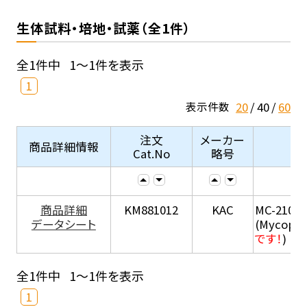
生体試料・培地・試薬（全1件）
全1件中
1～1件を表示
1
20
40
60
表示件数
注文
メーカー
商品詳細情報
Cat.No
略号
商品詳細
KM881012
KAC
MC-210
データシート
(Mycopla
です！
)
全1件中
1～1件を表示
1