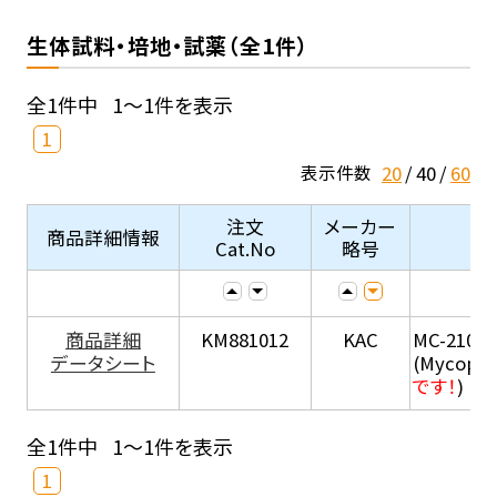
生体試料・培地・試薬（全1件）
全1件中
1～1件を表示
1
20
40
60
表示件数
注文
メーカー
商品詳細情報
Cat.No
略号
商品詳細
KM881012
KAC
MC-210
データシート
(Mycopla
です！
)
全1件中
1～1件を表示
1