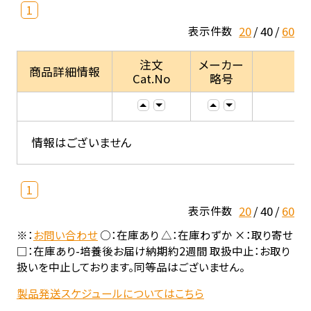
1
20
40
60
表示件数
注文
メーカー
商品詳細情報
Cat.No
略号
情報はございません
1
20
40
60
表示件数
※：
お問い合わせ
○：在庫あり △：在庫わずか ×：取り寄せ
□：在庫あり-培養後お届け納期約2週間 取扱中止：お取り
扱いを中止しております。同等品はございません。
製品発送スケジュールについてはこちら