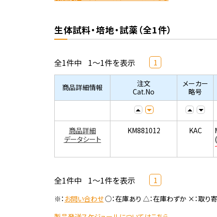
生体試料・培地・試薬（全1件）
全1件中
1～1件を表示
1
注文
メーカー
商品詳細情報
Cat.No
略号
商品詳細
KM881012
KAC
データシート
全1件中
1～1件を表示
1
※：
お問い合わせ
○：在庫あり △：在庫わずか ×：取り
製品発送スケジュールについてはこちら