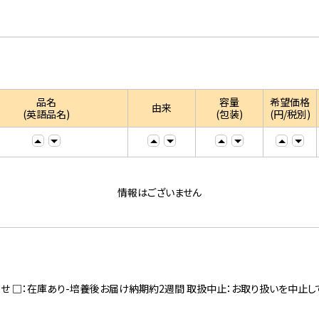
品名
容量
希望価格
由来
(英語品名)
(包装)
(円/税別)
情報はございません
寄せ □：在庫あり-培養後お届け納期約2週間 取扱中止：お取り扱いを中止し