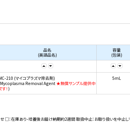
品名
容量
(英語品名)
(包装)
MC-210 (マイコプラズマ除去剤)
5mL
(Mycoplasma Removal Agent
★無償サンプル提供中
です！
)
寄せ □：在庫あり-培養後お届け納期約2週間 取扱中止：お取り扱いを中止し