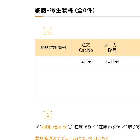
細胞・微生物株（全0件）
1
注文
メーカー
商品詳細情報
Cat.No
略号
1
※：
お問い合わせ
○：在庫あり △：在庫わずか ×：取り
製品発送スケジュールについてはこちら