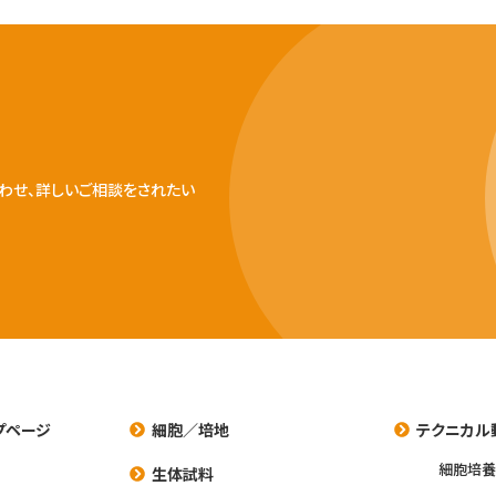
わせ、詳しいご相談をされたい
プページ
細胞／培地
テクニカル
細胞培
生体試料