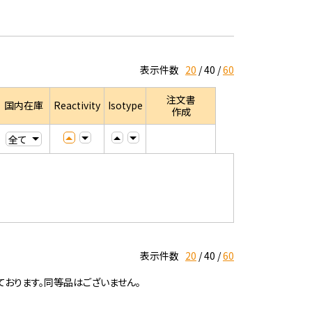
表示件数
20
40
60
注文書
国内在庫
Reactivity
Isotype
作成
表示件数
20
40
60
ております。同等品はございません。