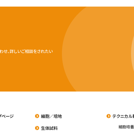
わせ、詳しいご相談をされたい
プページ
細胞／培地
テクニカル
細胞培
生体試料