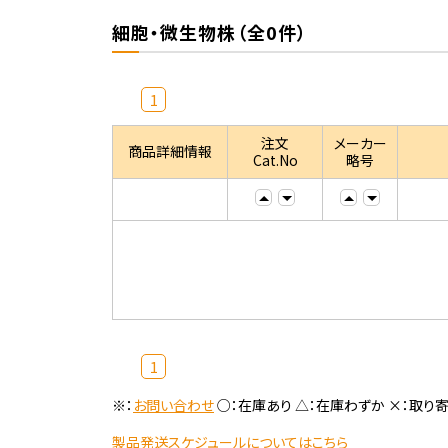
細胞・微生物株（全0件）
1
注文
メーカー
商品詳細情報
Cat.No
略号
1
※：
お問い合わせ
○：在庫あり △：在庫わずか ×：取り
製品発送スケジュールについてはこちら