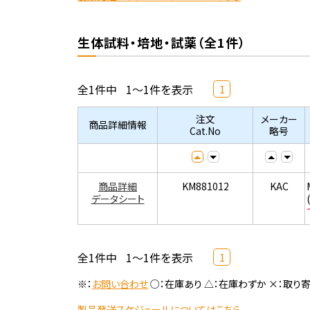
生体試料・培地・試薬（全1件）
全1件中
1～1件を表示
1
注文
メーカー
商品詳細情報
Cat.No
略号
商品詳細
KM881012
KAC
データシート
全1件中
1～1件を表示
1
※：
お問い合わせ
○：在庫あり △：在庫わずか ×：取り
製品発送スケジュールについてはこちら