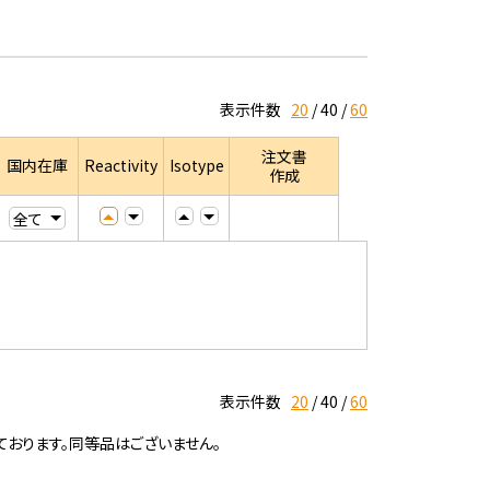
表示件数
20
40
60
注文書
国内在庫
Reactivity
Isotype
作成
表示件数
20
40
60
ております。同等品はございません。