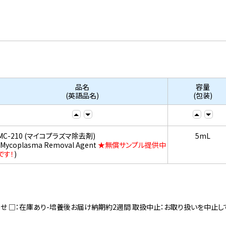
品名
容量
(英語品名)
(包装)
MC-210 (マイコプラズマ除去剤)
5mL
(Mycoplasma Removal Agent
★無償サンプル提供中
です！
)
寄せ □：在庫あり-培養後お届け納期約2週間 取扱中止：お取り扱いを中止し