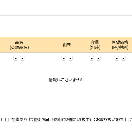
品名
容量
希望価格
由来
(英語品名)
(包装)
(円/税別)
情報はございません
寄せ □：在庫あり-培養後お届け納期約2週間 取扱中止：お取り扱いを中止し